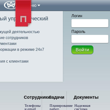
Меню
Логин
ый управленческий
Пароль
кущей деятельностью
ие сотрудников
ументами
Войти
формации в режиме 24х7
ия с клиентами
Сотрудники
Задачи
Документы
Телефоны
Планирование
Надежная
и email
работ,
система